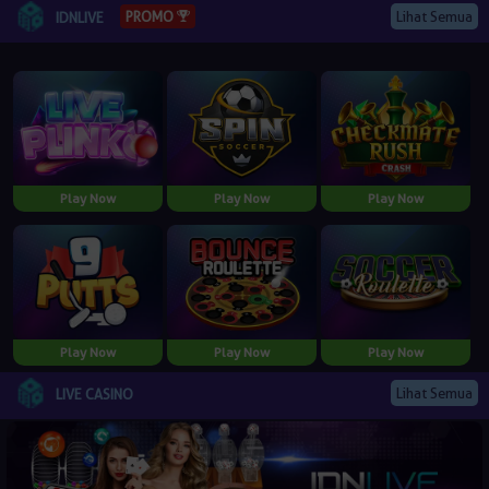
Lihat Semua
PROMO
IDNLIVE
Play Now
Play Now
Play Now
Play Now
Play Now
Play Now
Lihat Semua
LIVE CASINO