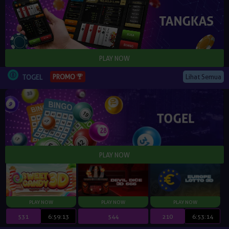
Lihat Semua
PROMO
TOGEL
531
6:59:11
544
210
6:53:12