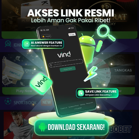
Play Now
NEW
IDNMAX
Play Now
Play Now
Play Now
NEW
SPORTBOOK