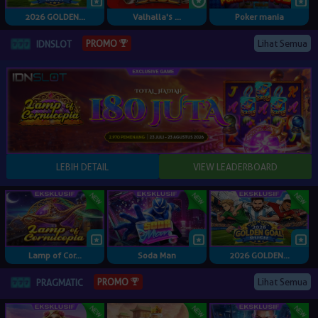
2026 GOLDEN...
Valhalla's ...
Poker mania
Lihat Semua
PROMO
IDNSLOT
Lamp of Cor...
Soda Man
2026 GOLDEN...
Lihat Semua
PROMO
PRAGMATIC