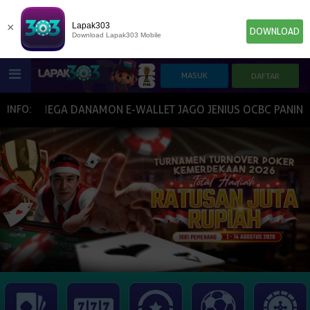
×
Lapak303
DOWNLOAD
Download Lapak303 Mobile
HOME
BANK MEGA DANAMON E-WALLET JAGO JENIUS OCBC PANIN PERMAT
INFO:
POKER
SLOT GAME
IDN E-LOTTERY
NEW
NEW
SPORTBOOK
LIVE CASINO
IDNLIVE
NEW
TOGEL
ESPORTS
ARCADE
NEW
NEW
NEW
TEMBAK IKAN
IDNRAFFLE
IDNTRADE