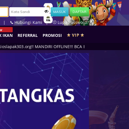
MASUK
at |
Hubungi Kami |
Lupa Password?
W
K IKAN
REFERRAL
PROMOSI
lapak303.org!! MANDIRI OFFLINE!!! BCA BNI BRI BSI CIMB MAY