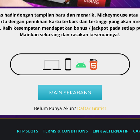
s hadir dengan tampilan baru dan menarik, Mickeymouse atau
artu dengan pemilihan kartu terbaik dan tertinggi yang akan 
. Raih kesempatan mendapatkan bonus / jackpot pada setiap pu
Mainkan sekarang dan rasakan keseruannya!.
MAIN SEKARANG
Belum Punya Akun?
Daftar Gratis!
RTP SLOTS
TERMS & CONDITIONS
LINK ALTERNATIF
CA