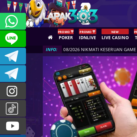
+6281292409860
PROMO
PROMO
NEW
P
POKER
IDNLIVE
LIVE CASINO
CSLAPAK303
INFO:
08/08/2026
NIKMATI KESERUAN GAME TERBA
LAPAK303OFFICIAL
LAPAK303_OFFICIAL
lapak.update303
@lapak303ofc
LAPAK303.OFFICIAL