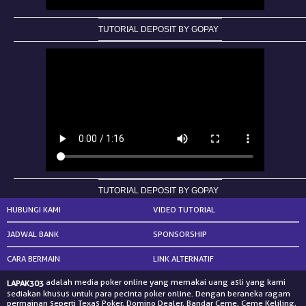
NEW
TUTORIAL DEPOSIT BY GOPAY
TANGKAS
RTP
DEPOSIT
WITHDRAW
PROMOSI
DOWNLOAD APLIKASI
TUTORIAL DEPOSIT BY GOPAY
REFERRAL
HUBUNGI KAMI
VIDEO TUTORIAL
JACKPOT
JADWAL BANK
SPONSORSHIP
CARA BERMAIN
LINK ALTERNATIF
VIP MEMBER
adalah media poker online yang memakai uang asli yang kami
LAPAK303
sediakan khusus untuk para pecinta poker online. Dengan beraneka ragam
HUBUNGI KAMI
permainan seperti Texas Poker, Domino Dealer, Bandar Ceme, Ceme Keliling,