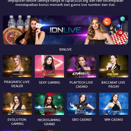
terpopuler idnlive lainnya hanya di l4p4k303x.org dan raih kesempatan
mendapatkan bonus menarik dari game live number dan slot.
NEW
TANGKAS
RTP
DEPOSIT
WITHDRAW
IDNLIVE
PROMOSI
DOWNLOAD APLIKASI
PRAGMATIC LIVE 
SEXY GAMING
PLAYTECH LIVE 
BACCARAT LIVE 
REFERRAL
DEALER
CASINO
PROXY
JACKPOT
VIP MEMBER
EVOLUTION 
SBO CASINO
WM CASINO
MICROGAMING 
GAMING
GRAND
HUBUNGI KAMI