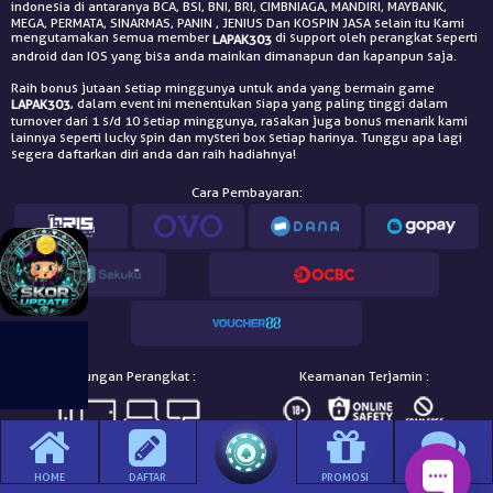
indonesia di antaranya BCA, BSI, BNI, BRI, CIMBNIAGA, MANDIRI, MAYBANK,
MEGA, PERMATA, SINARMAS, PANIN , JENIUS Dan KOSPIN JASA selain itu Kami
mengutamakan semua member
di support oleh perangkat seperti
LAPAK303
android dan IOS yang bisa anda mainkan dimanapun dan kapanpun saja.
Raih bonus jutaan setiap minggunya untuk anda yang bermain game
, dalam event ini menentukan siapa yang paling tinggi dalam
LAPAK303
turnover dari 1 s/d 10 setiap minggunya, rasakan juga bonus menarik kami
lainnya seperti lucky spin dan mysteri box setiap harinya. Tunggu apa lagi
segera daftarkan diri anda dan raih hadiahnya!
Cara Pembayaran:
Dukungan Perangkat :
Keamanan Terjamin :
© Copyright 2026 l4p4k303x.org - All right reserved | 18+
HOME
DAFTAR
PROMOSI
LIVE CHAT