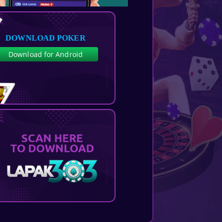
DOWNLOAD POKER
Download for Android