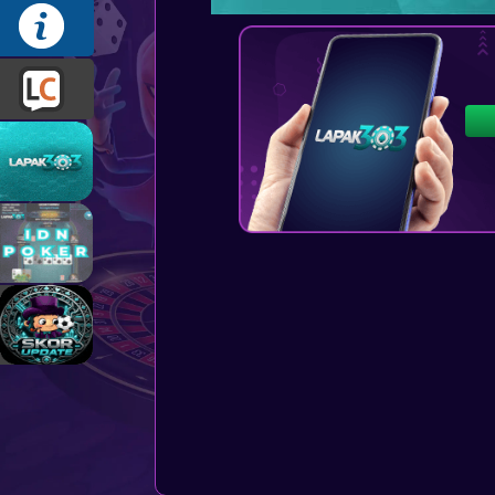
INFO
LAPAK303
LIVE
CHAT