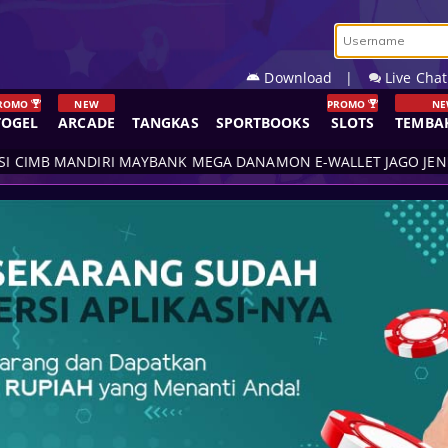
Download |
Live Ch
ROMO
NEW
PROMO
NE
TOGEL
ARCADE
TANGKAS
SPORTBOOKS
SLOTS
TEMBA
 BSI CIMB MANDIRI MAYBANK MEGA DANAMON E-WALLET JAGO JENIU