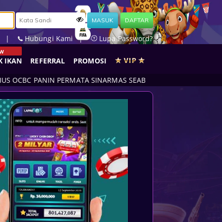
MASUK
at |
Hubungi Kami |
Lupa Password?
W
K IKAN
REFERRAL
PROMOSI
S OCBC PANIN PERMATA SINARMAS SEABANK ONLINE!!